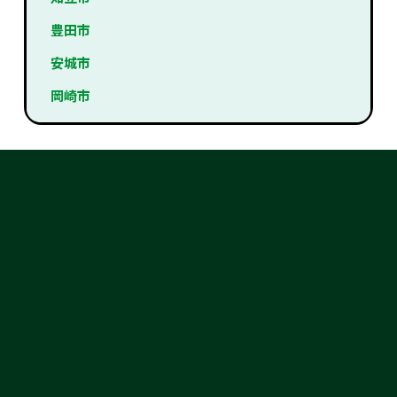
豊田市
安城市
岡崎市
TOP PAGE
3つの買取方法（出張・店頭・宅配）
買取の流れ
何が買取出来る？