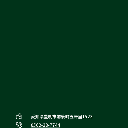
買取実績
よくある質問
お問い合わせ
サービスについて
リヴァシスの特徴
愛知県豊明市前後町五軒屋1523
0562-38-7744