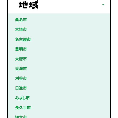
桑名市
大垣市
名古屋市
豊明市
大府市
東海市
刈谷市
日進市
みよし市
長久手市
知立市