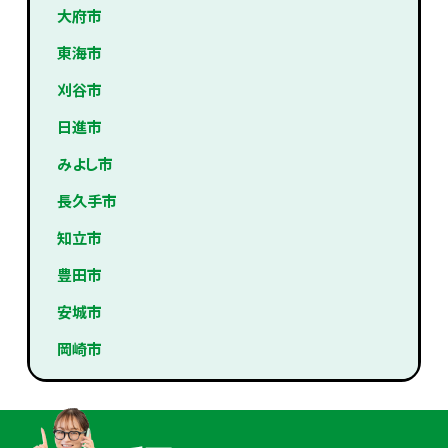
大府市
東海市
刈谷市
日進市
みよし市
長久手市
知立市
豊田市
安城市
岡崎市