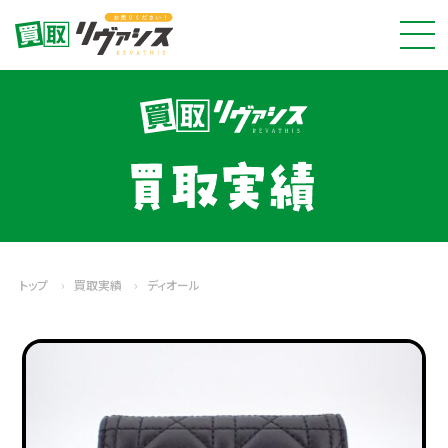
トップ
›
買取実績
›
ディオール