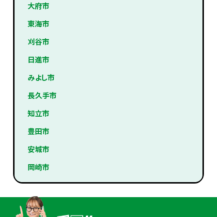
大府市
東海市
刈谷市
日進市
みよし市
長久手市
知立市
豊田市
安城市
岡崎市