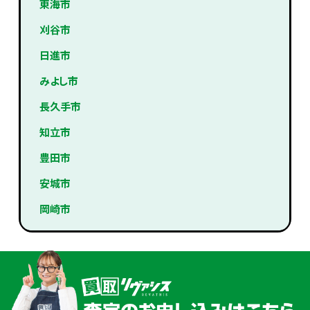
東海市
刈谷市
日進市
みよし市
長久手市
知立市
豊田市
安城市
岡崎市