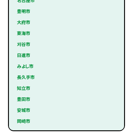
名古屋市
豊明市
大府市
東海市
刈谷市
日進市
みよし市
長久手市
知立市
豊田市
安城市
岡崎市