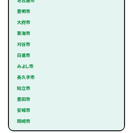
名古屋市
豊明市
大府市
東海市
刈谷市
日進市
みよし市
長久手市
知立市
豊田市
安城市
岡崎市