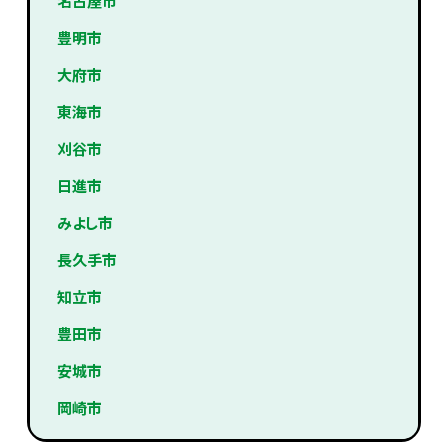
名古屋市
豊明市
大府市
東海市
刈谷市
日進市
みよし市
長久手市
知立市
豊田市
安城市
岡崎市