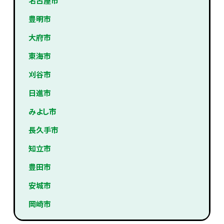
名古屋市
豊明市
大府市
東海市
刈谷市
日進市
みよし市
長久手市
知立市
豊田市
安城市
岡崎市